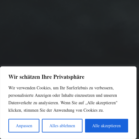
Kontakt
Wir schätzen Ihre Privatsphäre
Wir verwenden Cookies, um Ihr Surferlebnis zu verbessern,
info@atff-akademie.com
personalisierte Anzeigen oder Inhalte einzusetzen und unseren
+49 (0) 1727870111
Datenverkehr zu analysieren. Wenn Sie auf „Alle akzeptieren"
klicken, stimmen Sie der Anwendung von Cookies zu.
Fabrikstr.30 70794 Filderstadt
Anpassen
Alles ablehnen
Alle akzeptieren