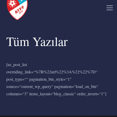
Tüm Yazılar
[us_post_list
overriding_link=“%7B%22url%22%3A%22%22%7D“
post_type=““ pagination_btn_style=“1″
source=“current_wp_query“ pagination=“load_on_btn“
columns=“3″ items_layout=“blog_classic“ order_invert=“1″]